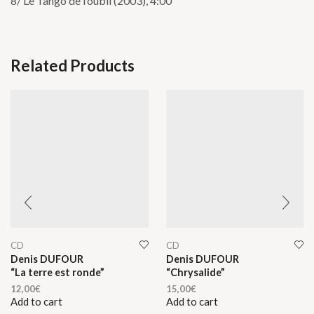
8/ Le Tango de l’oubli (2003), 4:00
Related Products
CD
CD
Denis DUFOUR
Denis DUFOUR
“La terre est ronde”
“Chrysalide”
12,00
€
15,00
€
Add to cart
Add to cart