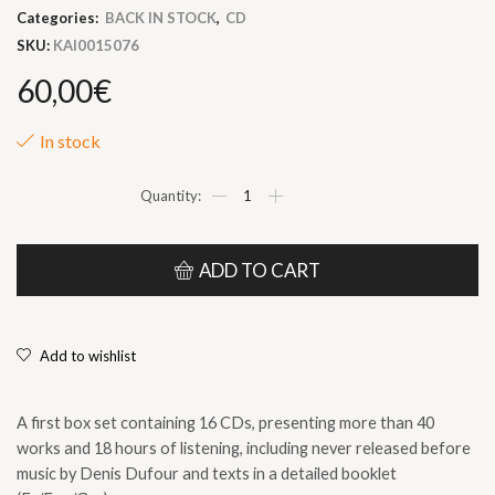
Categories:
BACK IN STOCK
,
CD
SKU:
KAI0015076
60,00
€
In stock
Denis
DUFOUR
|
"Complete
Acousmatic
ADD TO CART
Works
—
Vol
1"
Add to wishlist
quantity
A first box set containing 16 CDs, presenting more than 40
works and 18 hours of listening, including never released before
music by Denis Dufour and texts in a detailed booklet