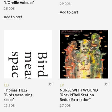
“L’Oreille Voleuse”
29,00
€
28,00
€
Add to cart
Add to cart
CD
LP
Thomas TILLY
NURSE WITH WOUND
“Birds measuring
“Rock’N’Roll Station
space”
Redux Extraction”
13,50
€
27,00
€